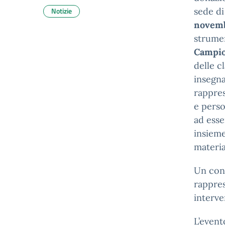
Notizie
sede di
novem
strumen
Campio
delle c
insegna
rappre
e perso
ad esse
insieme
materia
Un cont
rappres
interve
L’event