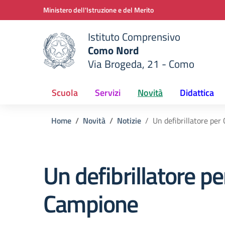
Vai ai contenuti
Vai al menu di navigazione
Vai al footer
Ministero dell'Istruzione e del Merito
Istituto Comprensivo
Como Nord
Via Brogeda, 21 - Como
e della scuola
— Visita la pagina iniziale del
Scuola
Servizi
Novità
Didattica
Home
Novità
Notizie
Un defibrillatore pe
Un defibrillatore pe
Campione