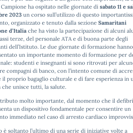
 Campione ha ospitato nelle giornate di
sabato 11 e s
bre
2023
un corso sull’utilizzo di questo importantis
to, organizzato e tenuto dalla sezione
Samaritani
ne d’Italia
che ha visto la partecipazione di alcuni al
lassi terze, del personale ATA e di buona parte degli
nti dell’Istituto. Le due giornate di formazione hanno
sentato un importante momento di formazione per d
nale: studenti e insegnanti si sono ritrovati per alcu
re compagni di banco, con l’intento comune di accr
 il proprio bagaglio culturale e di fare esperienza in 
 che unisce tutti, la salute.
ributo molto importante, dal momento che il defibri
enta un dispositivo fondamentale per consentire un
nto immediato nel caso di arresto cardiaco improvvis
o è soltanto l’ultimo di una serie di iniziative volte a