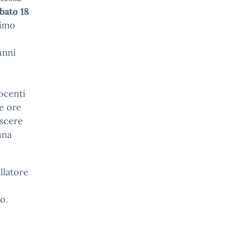
abato 18
simo
unni
ocenti
ne ore
escere
una
llatore
o.