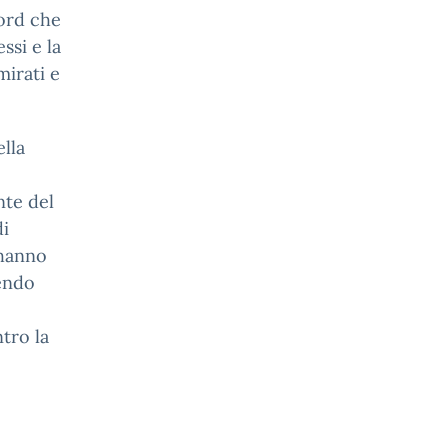
Nord che
ssi e la
mirati e
lla
nte del
di
 hanno
sendo
tro la