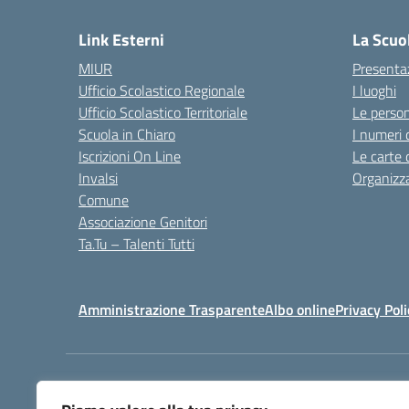
Link Esterni
La Scuo
MIUR
Presenta
Ufficio Scolastico Regionale
I luoghi
Ufficio Scolastico Territoriale
Le perso
Scuola in Chiaro
I numeri 
Iscrizioni On Line
Le carte 
Invalsi
Organizz
Comune
Associazione Genitori
Ta.Tu – Talenti Tutti
Amministrazione Trasparente
Albo online
Privacy Poli
Centralino:
+39 031 541