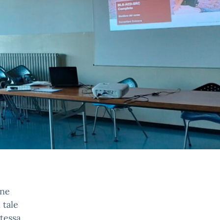
one
 tale
stessa