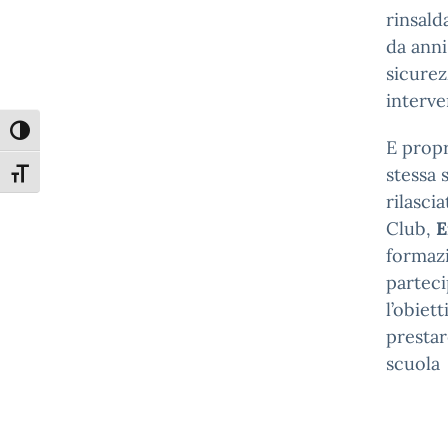
rinsald
da anni
sicurez
interve
Attiva/disattiva alto contrasto
E propr
stessa 
Attiva/disattiva dimensione testo
rilascia
Club,
E
formazi
parteci
l’obiet
prestar
scuola