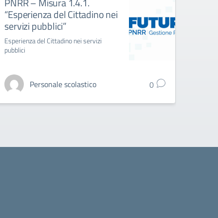
PNRR – Misura 1.4.1.
PNRR
“Esperienza del Cittadino nei
coin
servizi pubblici”
anima
Esperienza del Cittadino nei servizi
Azioni 
pubblici
digitali
Personale scolastico
0