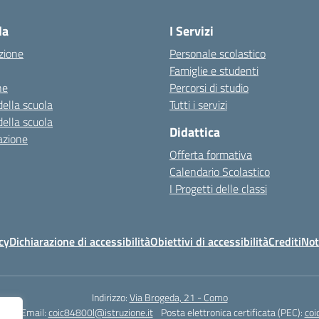
la
I Servizi
zione
Personale scolastico
Famiglie e studenti
ne
Percorsi di studio
della scuola
Tutti i servizi
della scuola
Didattica
azione
Offerta formativa
Calendario Scolastico
I Progetti delle classi
cy
Dichiarazione di accessibilità
Obiettivi di accessibilità
Crediti
Not
Indirizzo:
Via Brogeda, 21 - Como
180
Email:
coic84800l@istruzione.it
Posta elettronica certificata (PEC):
coi