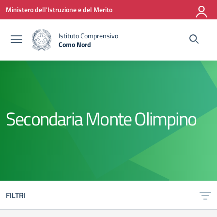
Vai ai contenuti
Vai al menu di navigazione
Vai al footer
Ministero dell'Istruzione e del Merito
Istituto Comprensivo
Como Nord
— Visita la pagina iniziale della scuola
Secondaria Monte Olimpino
FILTRI