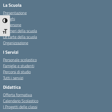
La Scuola
Presentazione
I luoghi
Attiva/disattiva alto contrasto
Le persone
I numeri della scuola
Attiva/disattiva dimensione testo
Le carte della scuola
Organizzazione
I Servizi
Personale scolastico
Famiglie e studenti
Percorsi di studio
Tutti i servizi
Didattica
Offerta formativa
Calendario Scolastico
I Progetti delle classi