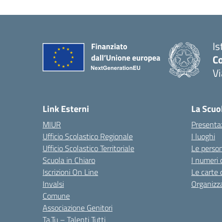
Is
C
V
— 
Link Esterni
La Scuo
MIUR
Presenta
Ufficio Scolastico Regionale
I luoghi
Ufficio Scolastico Territoriale
Le perso
Scuola in Chiaro
I numeri 
Iscrizioni On Line
Le carte 
Invalsi
Organizz
Comune
Associazione Genitori
Ta.Tu – Talenti Tutti