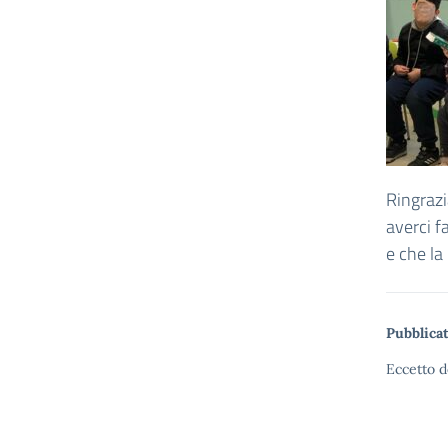
Ringrazi
averci f
e che la
Pubblicat
Eccetto d