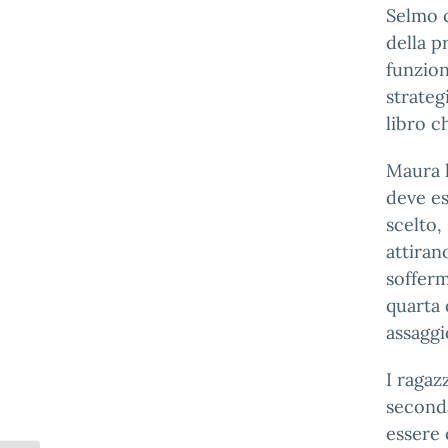
Selmo c
della p
funzion
strateg
libro c
Maura h
deve es
scelto,
attira
sofferm
quarta 
assaggi
I ragaz
seconda
essere c