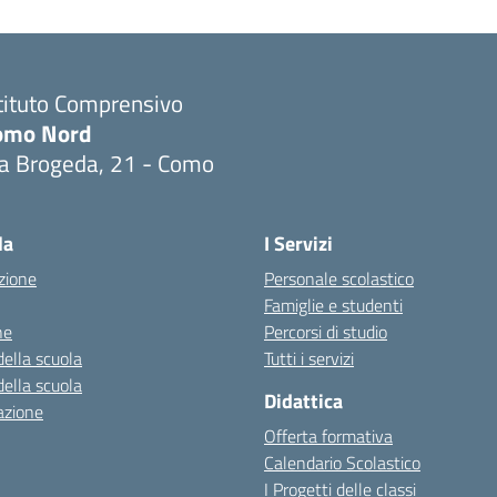
tituto Comprensivo
omo Nord
ia Brogeda, 21 - Como
Visita la pagina iniziale della scuola
la
I Servizi
zione
Personale scolastico
Famiglie e studenti
ne
Percorsi di studio
della scuola
Tutti i servizi
della scuola
Didattica
azione
Offerta formativa
Calendario Scolastico
I Progetti delle classi