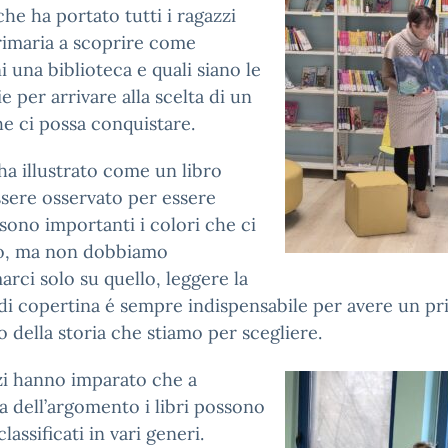
he ha portato tutti i ragazzi
rimaria a scoprire come
i una biblioteca e quali siano le
ie per arrivare alla scelta di un
he ci possa conquistare.
a illustrato come un libro
sere osservato per essere
 sono importanti i colori che ci
no, ma non dobbiamo
arci solo su quello, leggere la
di copertina é sempre indispensabile per avere un p
o della storia che stiamo per scegliere.
zi hanno imparato che a
 dell’argomento i libri possono
lassificati in vari generi.