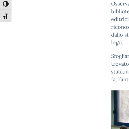
Osserva
Attiva/disattiva alto contrasto
bibliot
Attiva/disattiva dimensione testo
editric
riconos
dallo s
logo.
Sfoglia
trovato 
stata,i
fa, l’a