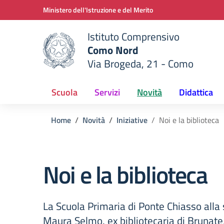
Vai ai contenuti
Vai al menu di navigazione
Vai al footer
Ministero dell'Istruzione e del Merito
Istituto Comprensivo
Como Nord
Via Brogeda, 21 - Como
e della scuola
— Visita la pagina iniziale del
Scuola
Servizi
Novità
Didattica
Home
Novità
Iniziative
Noi e la biblioteca
Noi e la biblioteca
La Scuola Primaria di Ponte Chiasso alla
Maura Selmo, ex bibliotecaria di Brunate, d