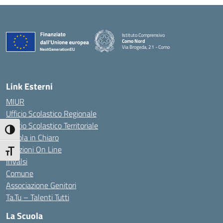
Istituto Comprensivo
Como Nord
Via Brogeda, 21 - Como
— Visita la pagina iniziale della scuola
Link Esterni
MIUR
Ufficio Scolastico Regionale
Ufficio Scolastico Territoriale
Attiva/disattiva alto contrasto
Scuola in Chiaro
Iscrizioni On Line
Attiva/disattiva dimensione testo
Invalsi
Comune
Associazione Genitori
Ta.Tu – Talenti Tutti
La Scuola