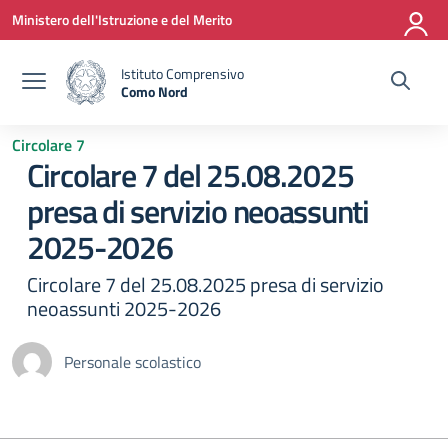
Vai ai contenuti
Vai al menu di navigazione
Vai al footer
Ministero dell'Istruzione e del Merito
Istituto Comprensivo
Como Nord
— Visita la pagina iniziale della scuola
Circolare 7
Circolare 7 del 25.08.2025
presa di servizio neoassunti
2025-2026
Circolare 7 del 25.08.2025 presa di servizio
neoassunti 2025-2026
Personale scolastico