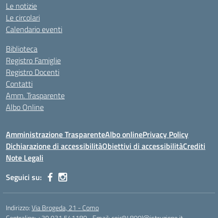
Le notizie
Le circolari
Calendario eventi
Biblioteca
Registro Famiglie
Registro Docenti
Contatti
Amm. Trasparente
Albo Online
Amministrazione Trasparente
Albo online
Privacy Policy
Dichiarazione di accessibilità
Obiettivi di accessibilità
Crediti
Note Legali
Seguici su:
Indirizzo:
Via Brogeda, 21 - Como
Centralino:
+39 031 541180
Email:
coic84800l@istruzione.it